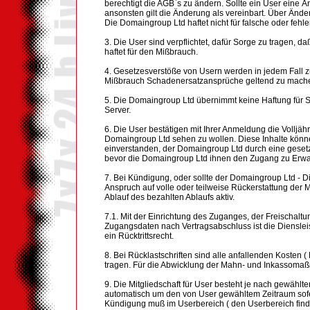
berechtigt die AGB`s zu ändern. Sollte ein User eine 
ansonsten gilt die Änderung als vereinbart. Über Ände
Die Domaingroup Ltd haftet nicht für falsche oder fehl
3. Die User sind verpflichtet, dafür Sorge zu tragen, 
haftet für den Mißbrauch.
4. Gesetzesverstöße von Usern werden in jedem Fall zu
Mißbrauch Schadenersatzansprüche geltend zu mach
5. Die Domaingroup Ltd übernimmt keine Haftung für 
Server.
6. Die User bestätigen mit Ihrer Anmeldung die Volljäh
Domaingroup Ltd sehen zu wollen. Diese Inhalte könne
einverstanden, der Domaingroup Ltd durch eine gesetzl
bevor die Domaingroup Ltd ihnen den Zugang zu Erwa
7. Bei Kündigung, oder sollte der Domaingroup Ltd - D
Anspruch auf volle oder teilweise Rückerstattung der
Ablauf des bezahlten Ablaufs aktiv.
7.1. Mit der Einrichtung des Zuganges, der Freischalt
Zugangsdaten nach Vertragsabschluss ist die Diensleis
ein Rücktrittsrecht.
8. Bei Rücklastschriften sind alle anfallenden Kosten
tragen. Für die Abwicklung der Mahn- und Inkassoma
9. Die Mitgliedschaft für User besteht je nach gewähl
automatisch um den von User gewähltem Zeitraum sofern
Kündigung muß im Userbereich ( den Userbereich finde