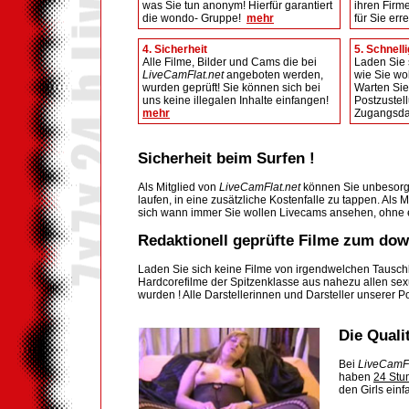
was Sie tun anonym! Hierfür garantiert
ihren Firme
die wondo- Gruppe!
mehr
für Sie err
4. Sicherheit
5. Schnelli
Alle Filme, Bilder und Cams die bei
Laden Sie s
LiveCamFlat.net
angeboten werden,
wie Sie wo
wurden geprüft! Sie können sich bei
Warten Sie
uns keine illegalen Inhalte einfangen!
Postzustel
mehr
Zugangsda
Sicherheit beim Surfen !
Als Mitglied von
LiveCamFlat.net
können Sie unbesorg
laufen, in eine zusätzliche Kostenfalle zu tappen. Als 
sich wann immer Sie wollen Livecams ansehen, ohne e
Redaktionell geprüfte Filme zum dow
Laden Sie sich keine Filme von irgendwelchen Tauschb
Hardcorefilme der Spitzenklasse aus nahezu allen sexu
wurden ! Alle Darstellerinnen und Darsteller unserer P
Die Quali
Bei
LiveCamFl
haben
24 Stu
den Girls einf